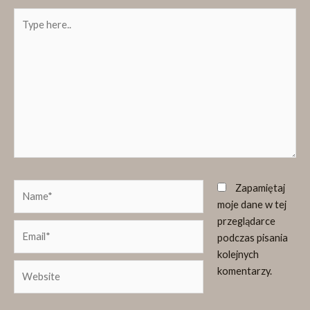
Type
here..
Name*
Zapamiętaj
moje dane w tej
przeglądarce
Email*
podczas pisania
kolejnych
Website
komentarzy.